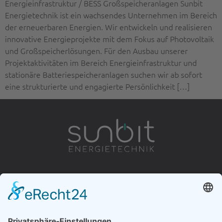
Energieinfrastruktur / BESS Großspeicheranlagen Sunbit
Energietechnik ist ein wachsendes Unternehmen im Bereich
der erneuerbaren Energien. Wir entwickeln und realisieren
innovative Energieprojekte mit dem Fokus auf Photovoltaik
und Großspeicherlösungen. Für den Ausbau unserer
Projektaktivitäten im Bereich Energieinfrastruktur und
stationäre Batteriespeicheranlagen suchen wir ab sofort
eine strukturierte und engagierte Persönlichkeit […]