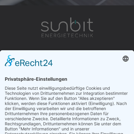
leistungen
unternehmen
Energie
Jobs
Autarkie
Ansprechpartner
Strategie
Referenzen
Events & Messen